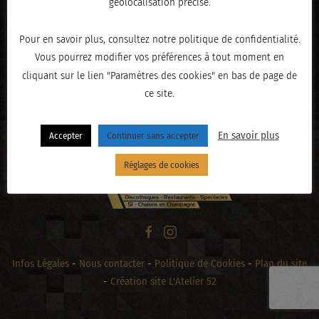
géolocalisation précise.
Pour en savoir plus, consultez notre politique de confidentialité.
Vous pourrez modifier vos préférences à tout moment en
« PRÉCÉDENT
cliquant sur le lien "Paramètres des cookies" en bas de page de
ce site.
En savoir plus
Accepter
Continuer sans accepter
Réglages de cookies
Infos Légales
-
Nous contacter
-
Politique de Cookies
-
Plan du site
-
Création site L'Atelier 52