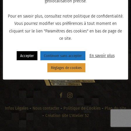
géolocalisation précise.
Pour en savoir plus, consultez notre politique de confidentialité.
Vous pourrez modifier vos préférences à tout moment en
« PRÉCÉDENT
cliquant sur le lien "Paramètres des cookies" en bas de page de
ce site.
En savoir plus
Accepter
Continuer sans accepter
Réglages de cookies
Infos Légales
-
Nous contacter
-
Politique de Cookies
-
Plan du site
-
Création site L'Atelier 52