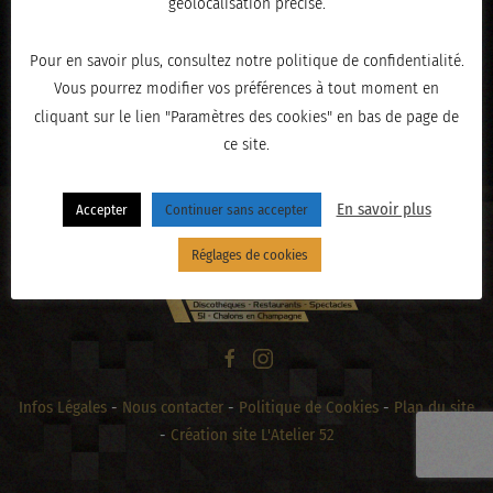
géolocalisation précise.
Pour en savoir plus, consultez notre politique de confidentialité.
Vous pourrez modifier vos préférences à tout moment en
« PRÉCÉDENT
cliquant sur le lien "Paramètres des cookies" en bas de page de
ce site.
En savoir plus
Accepter
Continuer sans accepter
Réglages de cookies
Infos Légales
-
Nous contacter
-
Politique de Cookies
-
Plan du site
-
Création site L'Atelier 52