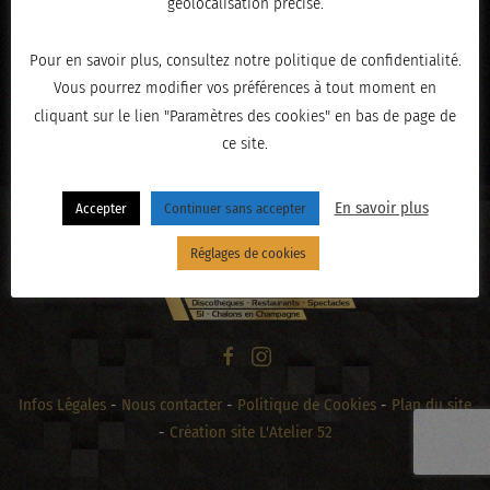
géolocalisation précise.
Pour en savoir plus, consultez notre politique de confidentialité.
Vous pourrez modifier vos préférences à tout moment en
« PRÉCÉDENT
cliquant sur le lien "Paramètres des cookies" en bas de page de
ce site.
En savoir plus
Accepter
Continuer sans accepter
Réglages de cookies
Infos Légales
-
Nous contacter
-
Politique de Cookies
-
Plan du site
-
Création site L'Atelier 52