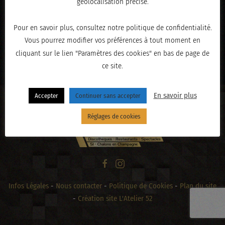
géolocalisation précise.
Pour en savoir plus, consultez notre politique de confidentialité.
Vous pourrez modifier vos préférences à tout moment en
« PRÉCÉDENT
cliquant sur le lien "Paramètres des cookies" en bas de page de
ce site.
En savoir plus
Accepter
Continuer sans accepter
Réglages de cookies
Infos Légales
-
Nous contacter
-
Politique de Cookies
-
Plan du site
-
Création site L'Atelier 52