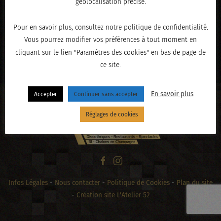
géolocalisation précise.
Pour en savoir plus, consultez notre politique de confidentialité.
Vous pourrez modifier vos préférences à tout moment en
« PRÉCÉDENT
cliquant sur le lien "Paramètres des cookies" en bas de page de
ce site.
En savoir plus
Accepter
Continuer sans accepter
Réglages de cookies
Infos Légales
-
Nous contacter
-
Politique de Cookies
-
Plan du site
-
Création site L'Atelier 52