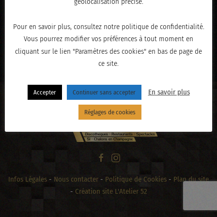
géolocalisation précise.
Pour en savoir plus, consultez notre politique de confidentialité.
Vous pourrez modifier vos préférences à tout moment en
« PRÉCÉDENT
cliquant sur le lien "Paramètres des cookies" en bas de page de
ce site.
En savoir plus
Accepter
Continuer sans accepter
Réglages de cookies
Infos Légales
-
Nous contacter
-
Politique de Cookies
-
Plan du site
-
Création site L'Atelier 52