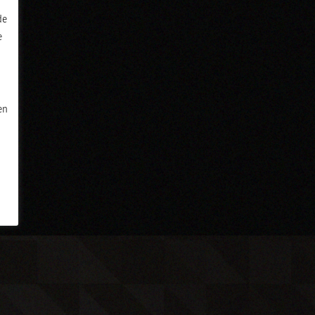
de
e
en