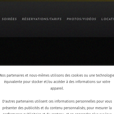
SOIRÉES
RÉSERVATIONS/TARIFS
PHOTOS/VIDÉOS
LOCAT
Nos partenaires et nous-mêmes utilisons des cookies ou une technologi
équivalente pour stocker et/ou accéder à des informations sur votre
appareil.
D'autres partenaires utilisent ces informations personnelles pour vous
présenter des publicités et du contenu personnalisés; pour mesurer la