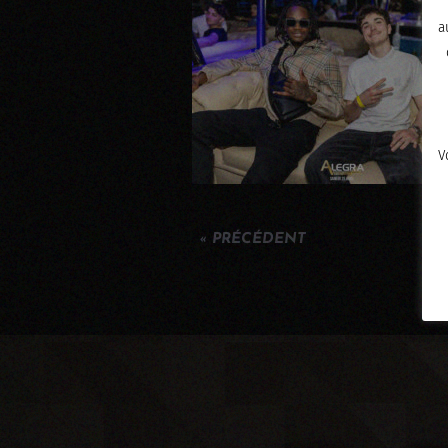
a
V
« PRÉCÉDENT