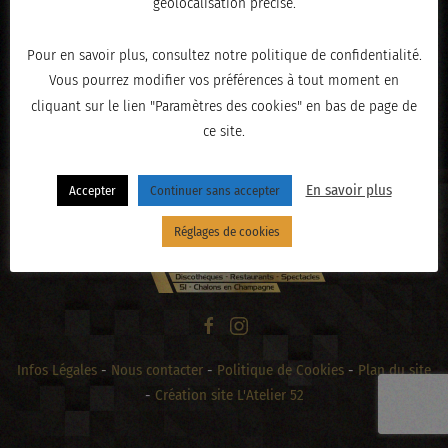
géolocalisation précise.
Pour en savoir plus, consultez notre politique de confidentialité.
Vous pourrez modifier vos préférences à tout moment en
« PRÉCÉDENT
cliquant sur le lien "Paramètres des cookies" en bas de page de
ce site.
En savoir plus
Accepter
Continuer sans accepter
Réglages de cookies
Infos Légales
-
Nous contacter
-
Politique de Cookies
-
Plan du site
-
Création site L'Atelier 52