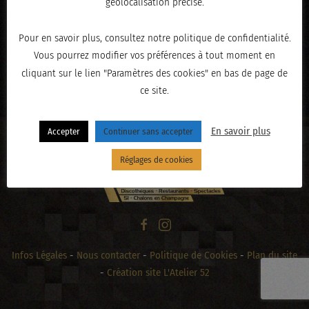
géolocalisation précise.
Pour en savoir plus, consultez notre politique de confidentialité.
Vous pourrez modifier vos préférences à tout moment en
« PRÉCÉDENT
cliquant sur le lien "Paramètres des cookies" en bas de page de
ce site.
En savoir plus
Accepter
Continuer sans accepter
Réglages de cookies
Infos Légales
-
Nous contacter
-
Politique de Cookies
-
Plan du site
-
Création site L'Atelier 52