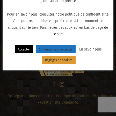
géolocalisation précise.
Pour en savoir plus, consultez notre politique de confidentialité.
Vous pourrez modifier vos préférences à tout moment en
« PRÉCÉDENT
cliquant sur le lien "Paramètres des cookies" en bas de page de
ce site.
En savoir plus
Accepter
Continuer sans accepter
Réglages de cookies
Infos Légales
-
Nous contacter
-
Politique de Cookies
-
Plan du site
-
Création site L'Atelier 52