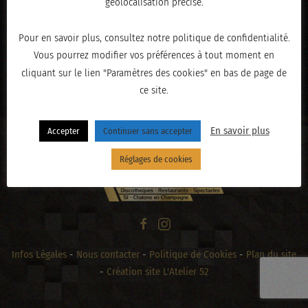
géolocalisation précise.
Pour en savoir plus, consultez notre politique de confidentialité.
Vous pourrez modifier vos préférences à tout moment en
« PRÉCÉDENT
cliquant sur le lien "Paramètres des cookies" en bas de page de
ce site.
En savoir plus
Accepter
Continuer sans accepter
Réglages de cookies
Infos Légales
-
Nous contacter
-
Politique de Cookies
-
Plan du site
-
Création site L'Atelier 52