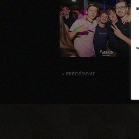
a
V
« PRÉCÉDENT