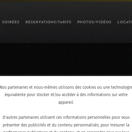
SOIRÉES
RÉSERVATIONS/TARIFS
PHOTOS/VIDÉOS
LOCAT
Nos partenaires et nous-mêmes utilisons des cookies ou une technologi
équivalente pour stocker et/ou accéder à des informations sur votre
appareil.
D'autres partenaires utilisent ces informations personnelles pour vous
présenter des publicités et du contenu personnalisés; pour mesurer la