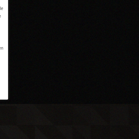
de
e
en