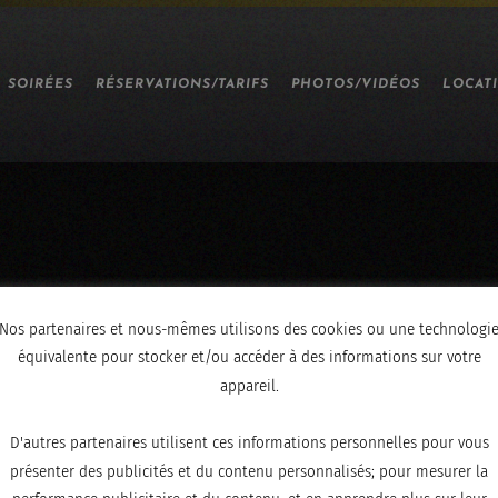
SOIRÉES
RÉSERVATIONS/TARIFS
PHOTOS/VIDÉOS
LOCAT
Nos partenaires et nous-mêmes utilisons des cookies ou une technologi
équivalente pour stocker et/ou accéder à des informations sur votre
appareil.
D'autres partenaires utilisent ces informations personnelles pour vous
présenter des publicités et du contenu personnalisés; pour mesurer la