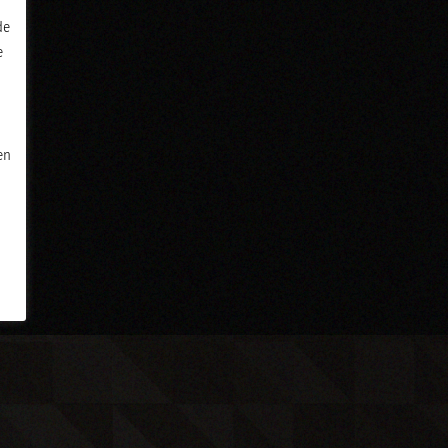
de
e
en