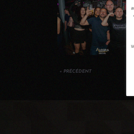
a
V
« PRÉCÉDENT