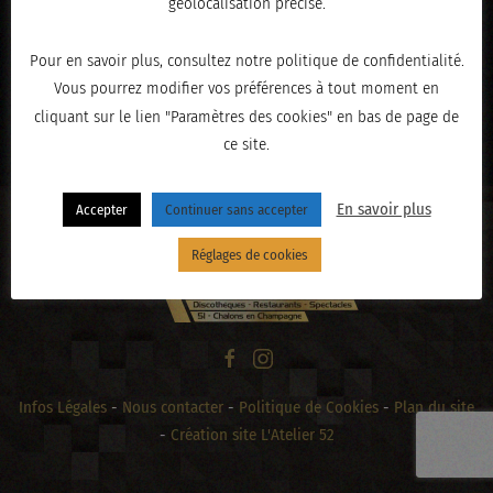
géolocalisation précise.
Pour en savoir plus, consultez notre politique de confidentialité.
Vous pourrez modifier vos préférences à tout moment en
« PRÉCÉDENT
cliquant sur le lien "Paramètres des cookies" en bas de page de
ce site.
En savoir plus
Accepter
Continuer sans accepter
Réglages de cookies
Infos Légales
-
Nous contacter
-
Politique de Cookies
-
Plan du site
-
Création site L'Atelier 52