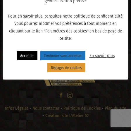
géolocalisation précise.
Pour en savoir plus, consultez notre politique de confidentialité.
Vous pourrez modifier vos préférences à tout moment en
« PRÉCÉDENT
cliquant sur le lien "Paramètres des cookies" en bas de page de
ce site.
En savoir plus
Accepter
Continuer sans accepter
Réglages de cookies
Infos Légales
-
Nous contacter
-
Politique de Cookies
-
Plan du site
-
Création site L'Atelier 52