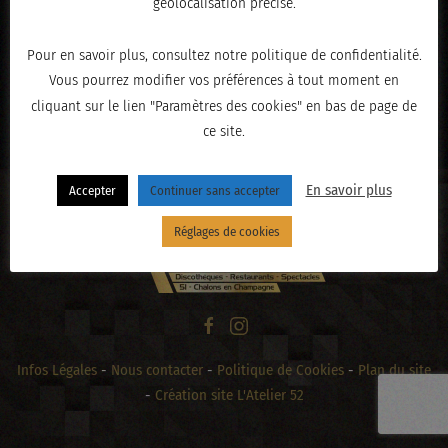
géolocalisation précise.
Pour en savoir plus, consultez notre politique de confidentialité.
Vous pourrez modifier vos préférences à tout moment en
« PRÉCÉDENT
cliquant sur le lien "Paramètres des cookies" en bas de page de
ce site.
En savoir plus
Accepter
Continuer sans accepter
Réglages de cookies
Infos Légales
-
Nous contacter
-
Politique de Cookies
-
Plan du site
-
Création site L'Atelier 52