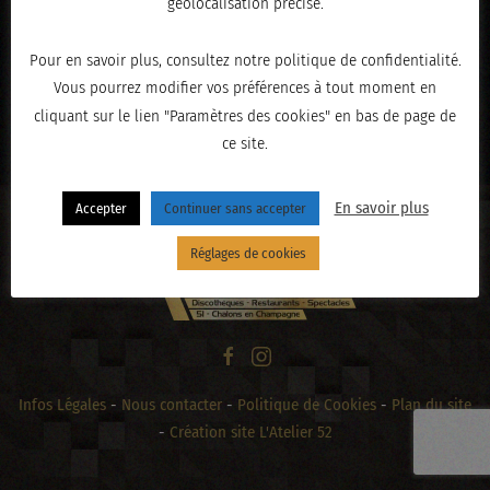
géolocalisation précise.
Pour en savoir plus, consultez notre politique de confidentialité.
Vous pourrez modifier vos préférences à tout moment en
« PRÉCÉDENT
cliquant sur le lien "Paramètres des cookies" en bas de page de
ce site.
En savoir plus
Accepter
Continuer sans accepter
Réglages de cookies
Infos Légales
-
Nous contacter
-
Politique de Cookies
-
Plan du site
-
Création site L'Atelier 52