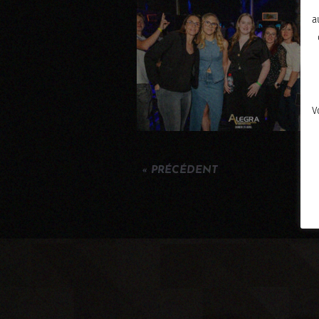
a
V
« PRÉCÉDENT