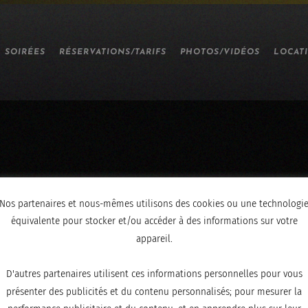
SOIRÉES
RÉSERVATIONS/TARIFS
PHOTOS/VIDÉOS
LOCAT
Nos partenaires et nous-mêmes utilisons des cookies ou une technologi
équivalente pour stocker et/ou accéder à des informations sur votre
appareil.
D'autres partenaires utilisent ces informations personnelles pour vous
présenter des publicités et du contenu personnalisés; pour mesurer la