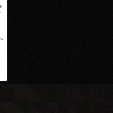
de
e
en