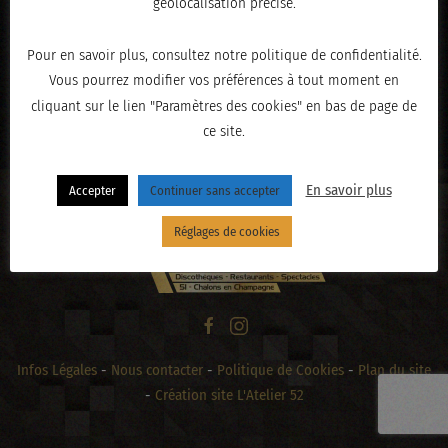
géolocalisation précise.
Pour en savoir plus, consultez notre politique de confidentialité.
Vous pourrez modifier vos préférences à tout moment en
« PRÉCÉDENT
cliquant sur le lien "Paramètres des cookies" en bas de page de
ce site.
En savoir plus
Accepter
Continuer sans accepter
Réglages de cookies
Infos Légales
-
Nous contacter
-
Politique de Cookies
-
Plan du site
-
Création site L'Atelier 52