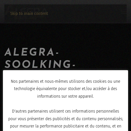
Skip to main content
ALEGRA-
SOOLKING-
17032019-7046
Nos partenaires et nous-mêmes utilisons des cookies ou une
technologie équivalente pour stocker et/ou accéder à des
ÉCRIT LE
MARS 18, 2019
.
informations sur votre appareil.
D'autres partenaires utilisent ces informations personnelles
pour vous présenter des publicités et du contenu personnalisés;
pour mesurer la performance publicitaire et du contenu, et en