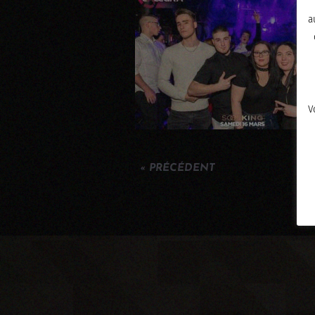
a
V
« PRÉCÉDENT