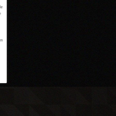
de
e
en