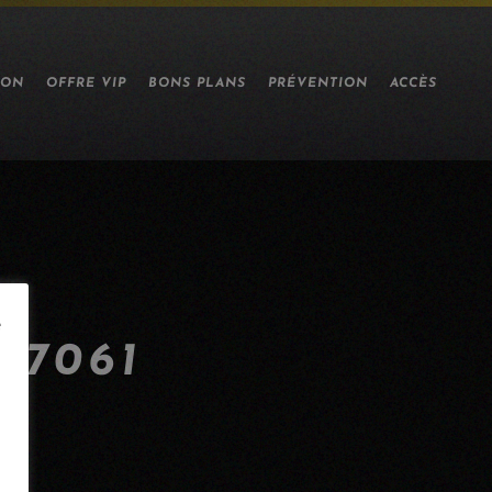
ION
OFFRE VIP
BONS PLANS
PRÉVENTION
ACCÈS
e
-7061