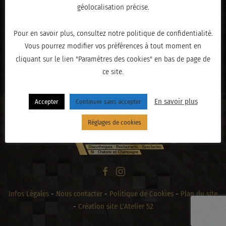
géolocalisation précise.
Pour en savoir plus, consultez notre politique de confidentialité.
Vous pourrez modifier vos préférences à tout moment en
cliquant sur le lien "Paramètres des cookies" en bas de page de
« PRÉCÉDENT
ce site.
En savoir plus
Accepter
Continuer sans accepter
Réglages de cookies
Infos Légales
-
Nous contacter
-
Politique de Cookies
-
Plan du site
-
Création site L'Atelier 52