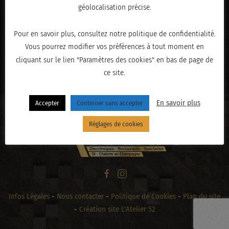
géolocalisation précise.
Pour en savoir plus, consultez notre politique de confidentialité.
Vous pourrez modifier vos préférences à tout moment en
cliquant sur le lien "Paramètres des cookies" en bas de page de
« PRÉCÉDENT
ce site.
En savoir plus
Accepter
Continuer sans accepter
Réglages de cookies
Infos Légales
-
Nous contacter
-
Politique de Cookies
-
Plan du site
-
Création site L'Atelier 52