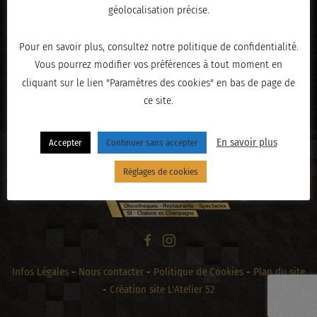
géolocalisation précise.
Pour en savoir plus, consultez notre politique de confidentialité.
Vous pourrez modifier vos préférences à tout moment en
cliquant sur le lien "Paramètres des cookies" en bas de page de
« PRÉCÉDENT
ce site.
En savoir plus
Accepter
Continuer sans accepter
Réglages de cookies
Infos Légales
-
Nous contacter
-
Politique de Cookies
-
Plan du site
-
Création site L'Atelier 52