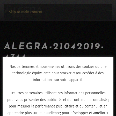
Skip to main content
ALEGRA-21042019-
4744
Nos partenaires et nous-mêmes utilisons des cookies ou une
ÉCRIT LE
AVRIL 23, 2019
.
technologie équivalente pour stocker et/ou accéder à des
informations sur votre appareil.
D'autres partenaires utilisent ces informations personnelles
pour vous présenter des publicités et du contenu personnalisés;
pour mesurer la performance publicitaire et du contenu, et en
apprendre plus sur leur audience; pour développer et améliorer