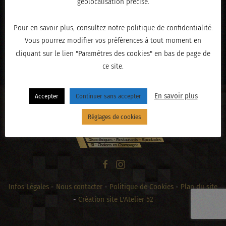
géolocalisation précise.
Pour en savoir plus, consultez notre politique de confidentialité.
Vous pourrez modifier vos préférences à tout moment en
« PRÉCÉDENT
cliquant sur le lien "Paramètres des cookies" en bas de page de
ce site.
En savoir plus
Accepter
Continuer sans accepter
Réglages de cookies
Infos Légales
-
Nous contacter
-
Politique de Cookies
-
Plan du site
-
Création site L'Atelier 52