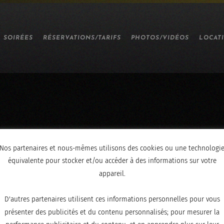
SOIRÉES
RÉSERVATIONS/TARIFS
PHOTOS/VIDÉOS
LOCAT
Nos partenaires et nous-mêmes utilisons des cookies ou une technologi
007
équivalente pour stocker et/ou accéder à des informations sur votre
appareil.
D'autres partenaires utilisent ces informations personnelles pour vous
présenter des publicités et du contenu personnalisés; pour mesurer la