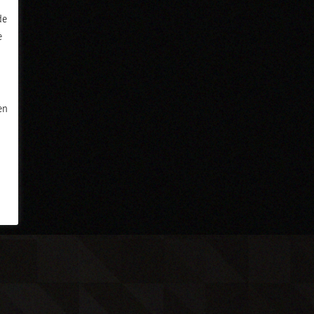
de
e
en