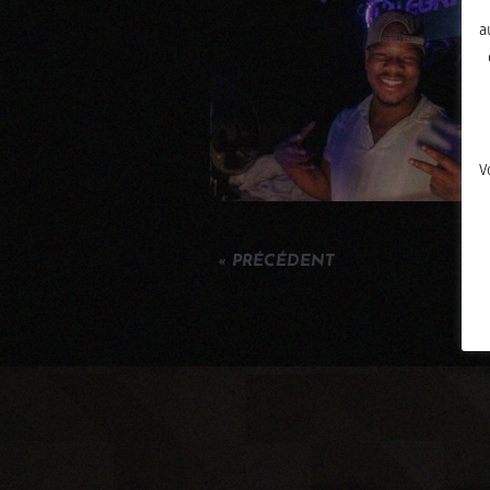
a
V
« PRÉCÉDENT