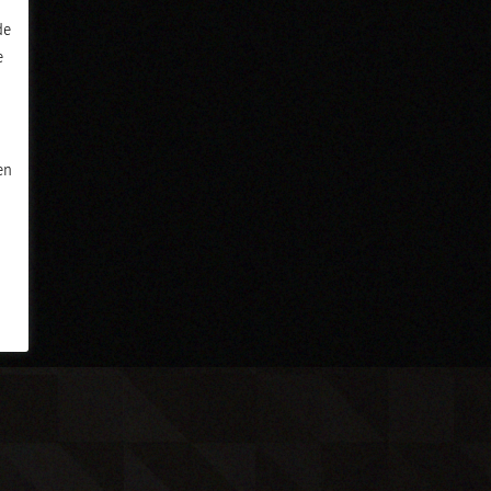
de
e
en