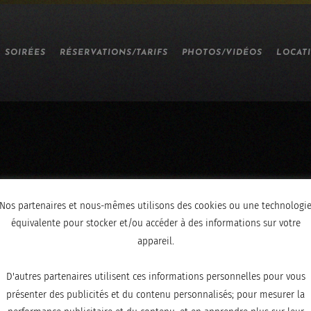
SOIRÉES
RÉSERVATIONS/TARIFS
PHOTOS/VIDÉOS
LOCAT
Nos partenaires et nous-mêmes utilisons des cookies ou une technologi
059
équivalente pour stocker et/ou accéder à des informations sur votre
appareil.
D'autres partenaires utilisent ces informations personnelles pour vous
présenter des publicités et du contenu personnalisés; pour mesurer la