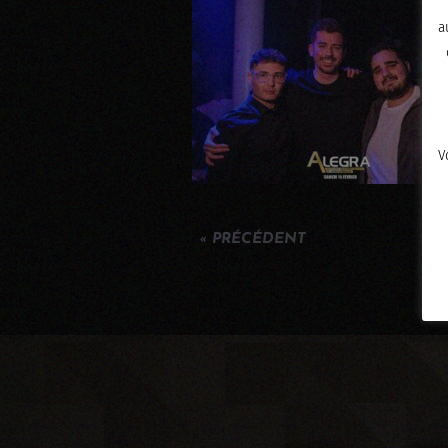
a
V
« PRÉCÉDENT