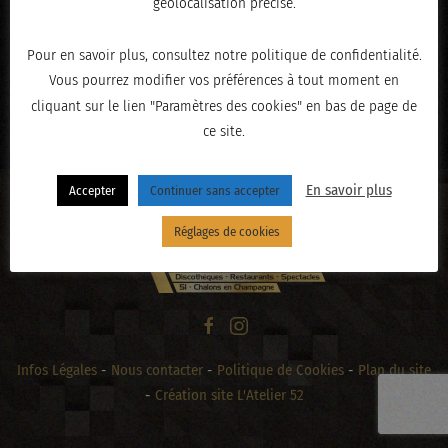
géolocalisation précise.
Pour en savoir plus, consultez notre politique de confidentialité.
Vous pourrez modifier vos préférences à tout moment en
« PRÉCÉDENT
cliquant sur le lien "Paramètres des cookies" en bas de page de
ce site.
En savoir plus
Accepter
Continuer sans accepter
Réglages de cookies
Infos Légales
-
Nous contacter
-
Politique de Cookies
-
Plan du site
-
Création site L'Atelier 52