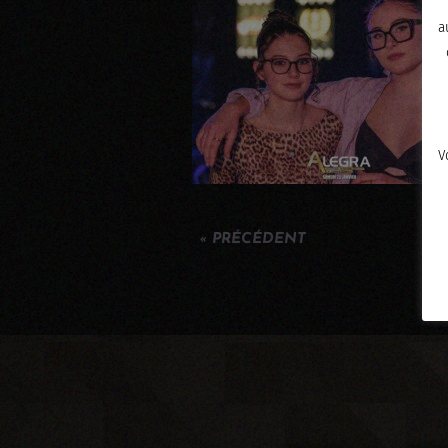
a
V
« PRÉCÉDENT