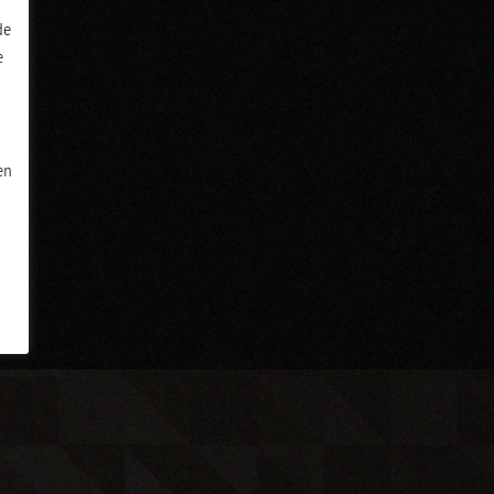
de
e
en