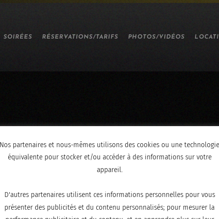
SOIRÉES
RÉSERVATIONS/TARIFS
PHOTOS/VIDÉOS
LOCAT
Nos partenaires et nous-mêmes utilisons des cookies ou une technologi
032
équivalente pour stocker et/ou accéder à des informations sur votre
appareil.
D'autres partenaires utilisent ces informations personnelles pour vous
présenter des publicités et du contenu personnalisés; pour mesurer la