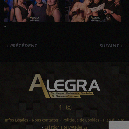
–
« PRÉCÉDENT
SUIVANT »
Infos Légales
-
Nous contacter
-
Politique de Cookies
-
Plan du site
-
Création site L'Atelier 52