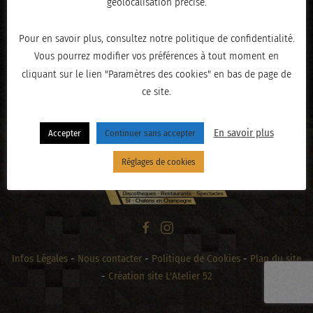
géolocalisation précise.
Pour en savoir plus, consultez notre politique de confidentialité.
Vous pourrez modifier vos préférences à tout moment en
« PRÉCÉDENT
cliquant sur le lien "Paramètres des cookies" en bas de page de
ce site.
En savoir plus
Accepter
Continuer sans accepter
Réglages de cookies
Infos Légales
-
Nous contacter
-
Politique de Cookies
-
Plan du site
-
Création site L'Atelier 52