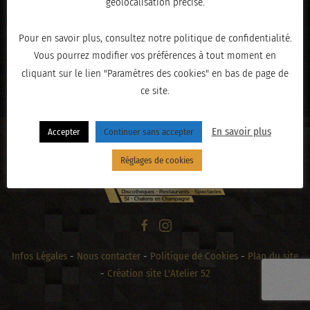
géolocalisation précise.
Pour en savoir plus, consultez notre politique de confidentialité.
Vous pourrez modifier vos préférences à tout moment en
« PRÉCÉDENT
cliquant sur le lien "Paramètres des cookies" en bas de page de
ce site.
En savoir plus
Accepter
Continuer sans accepter
Réglages de cookies
Infos Légales
-
Nous contacter
-
Politique de Cookies
-
Plan du site
-
Création site L'Atelier 52