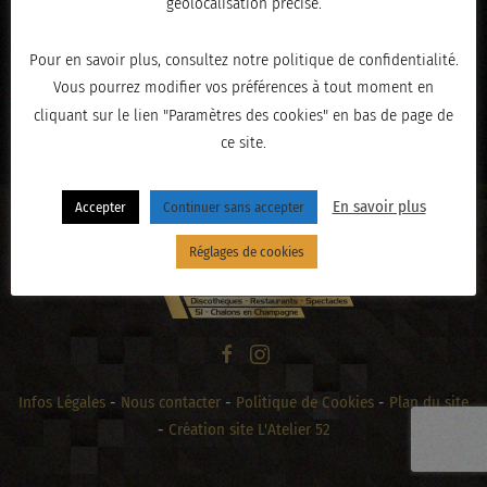
géolocalisation précise.
Pour en savoir plus, consultez notre politique de confidentialité.
Vous pourrez modifier vos préférences à tout moment en
« PRÉCÉDENT
cliquant sur le lien "Paramètres des cookies" en bas de page de
ce site.
En savoir plus
Accepter
Continuer sans accepter
Réglages de cookies
Infos Légales
-
Nous contacter
-
Politique de Cookies
-
Plan du site
-
Création site L'Atelier 52