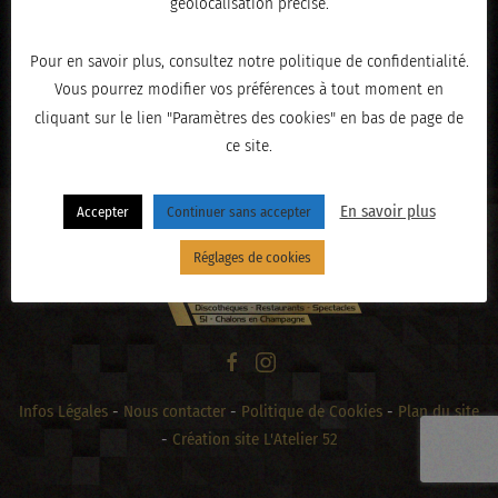
géolocalisation précise.
Pour en savoir plus, consultez notre politique de confidentialité.
Vous pourrez modifier vos préférences à tout moment en
« PRÉCÉDENT
cliquant sur le lien "Paramètres des cookies" en bas de page de
ce site.
En savoir plus
Accepter
Continuer sans accepter
Réglages de cookies
Infos Légales
-
Nous contacter
-
Politique de Cookies
-
Plan du site
-
Création site L'Atelier 52