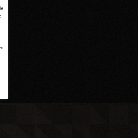
de
e
en