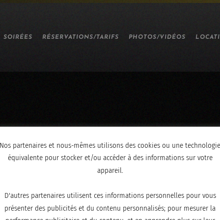
SOIRÉES
RÉSERVATIONS/TARIFS
PHOTOS/VIDÉOS
LOCAT
Nos partenaires et nous-mêmes utilisons des cookies ou une technologi
équivalente pour stocker et/ou accéder à des informations sur votre
appareil.
D'autres partenaires utilisent ces informations personnelles pour vous
présenter des publicités et du contenu personnalisés; pour mesurer la