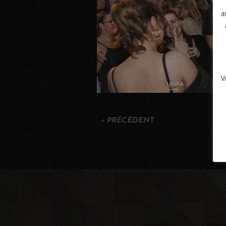
a
V
« PRÉCÉDENT