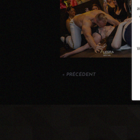
a
V
« PRÉCÉDENT