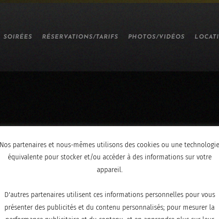
SOIRÉES
RÉSERVATIONS/TARIFS
PHOTOS/VIDÉOS
LOCAT
Nos partenaires et nous-mêmes utilisons des cookies ou une technologi
équivalente pour stocker et/ou accéder à des informations sur votre
appareil.
D'autres partenaires utilisent ces informations personnelles pour vous
présenter des publicités et du contenu personnalisés; pour mesurer la