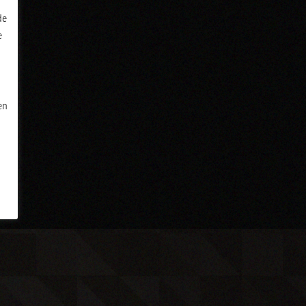
de
e
en