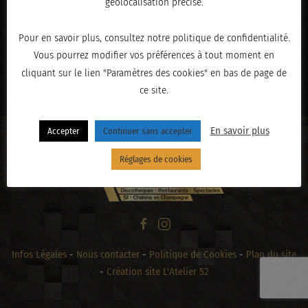
géolocalisation précise.
Pour en savoir plus, consultez notre politique de confidentialité.
Vous pourrez modifier vos préférences à tout moment en
« PRÉCÉDENT
cliquant sur le lien "Paramètres des cookies" en bas de page de
ce site.
En savoir plus
Accepter
Continuer sans accepter
Réglages de cookies
Infos Légales
-
Nous contacter
-
Politique de Cookies
-
Plan du site
-
Création site L'Atelier 52