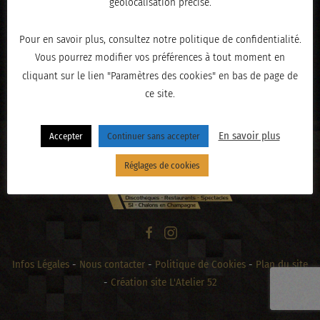
géolocalisation précise.
Pour en savoir plus, consultez notre politique de confidentialité.
Vous pourrez modifier vos préférences à tout moment en
« PRÉCÉDENT
cliquant sur le lien "Paramètres des cookies" en bas de page de
ce site.
En savoir plus
Accepter
Continuer sans accepter
Réglages de cookies
Infos Légales
-
Nous contacter
-
Politique de Cookies
-
Plan du site
-
Création site L'Atelier 52